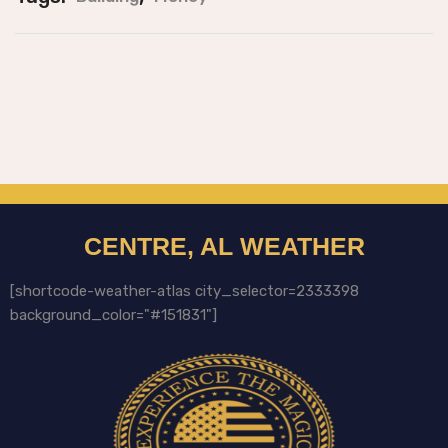
CENTRE, AL WEATHER
[shortcode-weather-atlas city_selector=2333398
background_color="#151831"]