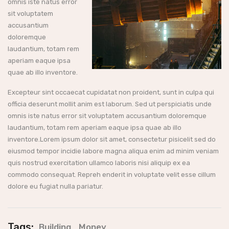
omnis iste natus error
sit voluptatem
accusantium
doloremque
laudantium, totam rem
aperiam eaque ipsa
quae ab illo inventore.
Excepteur sint occaecat cupidatat non proident, sunt in culpa qui
officia deserunt mollit anim est laborum. Sed ut perspiciatis unde
omnis iste natus error sit voluptatem accusantium doloremque
laudantium, totam rem aperiam eaque ipsa quae ab illo
inventore.Lorem ipsum dolor sit amet, consectetur pisicelit sed do
eiusmod tempor incidie labore magna aliqua enim ad minim veniam
quis nostrud exercitation ullamco laboris nisi aliquip ex ea
commodo consequat. Repreh enderit in voluptate velit esse cillum
dolore eu fugiat nulla pariatur.
Tags:
,
Building
Money