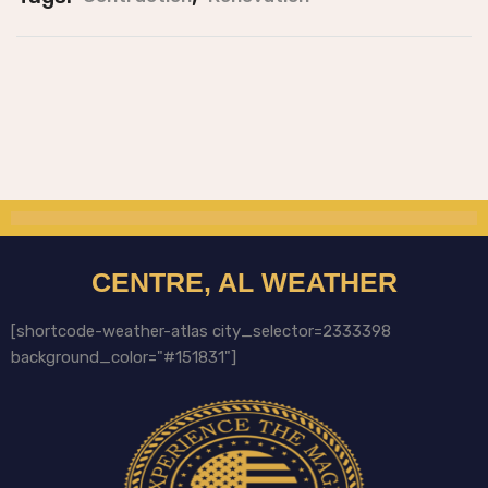
CENTRE, AL WEATHER
[shortcode-weather-atlas city_selector=2333398
background_color="#151831"]