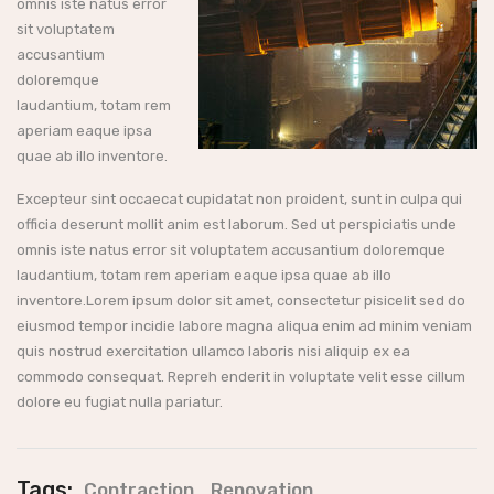
omnis iste natus error
sit voluptatem
accusantium
doloremque
laudantium, totam rem
aperiam eaque ipsa
quae ab illo inventore.
Excepteur sint occaecat cupidatat non proident, sunt in culpa qui
officia deserunt mollit anim est laborum. Sed ut perspiciatis unde
omnis iste natus error sit voluptatem accusantium doloremque
laudantium, totam rem aperiam eaque ipsa quae ab illo
inventore.Lorem ipsum dolor sit amet, consectetur pisicelit sed do
eiusmod tempor incidie labore magna aliqua enim ad minim veniam
quis nostrud exercitation ullamco laboris nisi aliquip ex ea
commodo consequat. Repreh enderit in voluptate velit esse cillum
dolore eu fugiat nulla pariatur.
Tags:
,
Contraction
Renovation